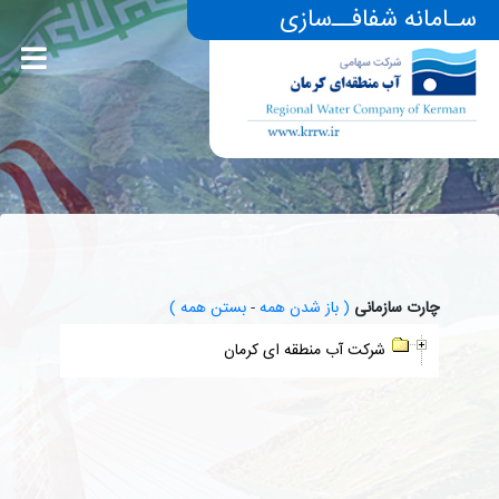
سـامانه شفافــ‌سازی
چارت سازمانی
( باز شدن همه
-
بستن همه )
شرکت آب منطقه ای کرمان